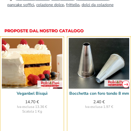
pancake soffici
,
colazione dolce
,
frittelle
,
dolci da colazione
PROPOSTE DAL NOSTRO CATALOGO
Veganbel Bisquì
Bocchetta con foro tondo 8 mm
14.70 €
2.40 €
Iva esclusa 13.36 €
Iva esclusa 1.97 €
Scatola 1 Kg