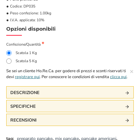
Codice:
DP035
Peso confezione:
1.00kg
I.V.A. applicata:
10%
Opzioni disponibili
Confezione/Quantità
Scatola 1 Kg
Scatola 5 Kg
×
Se sei un cliente Ho.Re.Ca. per godere di prezzi e sconti riservati ti
devi
registrare qui
. Per conoscere le condizioni di vendita
clicca qui
.
DESCRIZIONE
SPECIFICHE
RECENSIONI
tag:
preparato pancake
,
mix pancake
,
pancake americani
,