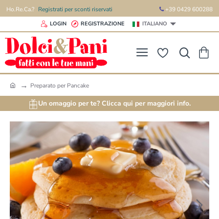
Ho.Re.Ca.?
Registrati per sconti riservati
+39 0429 600288
LOGIN
REGISTRAZIONE
ITALIANO
Preparato per Pancake
h
o
Un omaggio per te? Clicca qui per maggiori info.
m
e