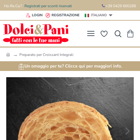
Ho.Re.Ca.?
Registrati per sconti riservati
+39 0429 600288
LOGIN
REGISTRAZIONE
ITALIANO
Preparato per Croissant Integrali
h
o
Un omaggio per te? Clicca qui per maggiori info.
m
e