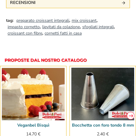
RECENSIONI
tag:
preparato croissant integrali
,
mix croissant
,
impasto cornetto
,
lievitati da colazione
,
sfogliati integrali
,
croissant con fibre
,
cornetti fatti in casa
PROPOSTE DAL NOSTRO CATALOGO
Veganbel Bisquì
Bocchetta con foro tondo 8 mm
14.70 €
2.40 €