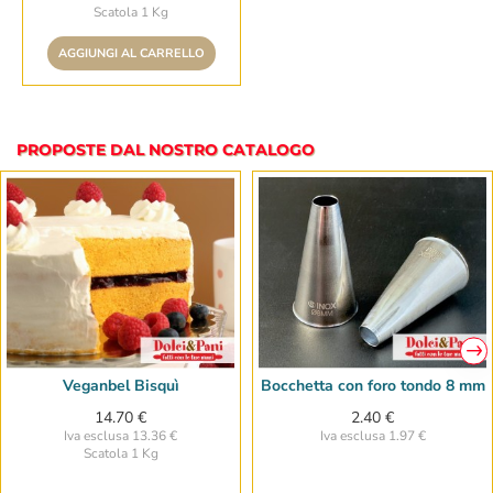
Scatola 1 Kg
AGGIUNGI AL CARRELLO
PROPOSTE DAL NOSTRO CATALOGO
Veganbel Bisquì
Bocchetta con foro tondo 8 mm
14.70 €
2.40 €
Iva esclusa 13.36 €
Iva esclusa 1.97 €
Scatola 1 Kg