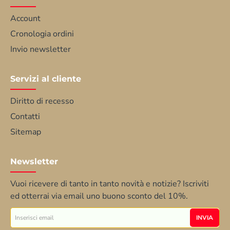
Account
Cronologia ordini
Invio newsletter
Servizi al cliente
Diritto di recesso
Contatti
Sitemap
Newsletter
Vuoi ricevere di tanto in tanto novità e notizie? Iscriviti
ed otterrai via email uno buono sconto del 10%.
Inserisci
INVIA
email