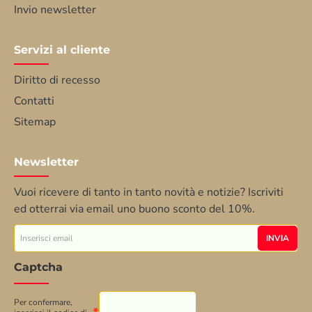
Invio newsletter
Servizi al cliente
Diritto di recesso
Contatti
Sitemap
Newsletter
Vuoi ricevere di tanto in tanto novità e notizie? Iscriviti
ed otterrai via email uno buono sconto del 10%.
Inserisci
INVIA
email
Captcha
Per confermare,