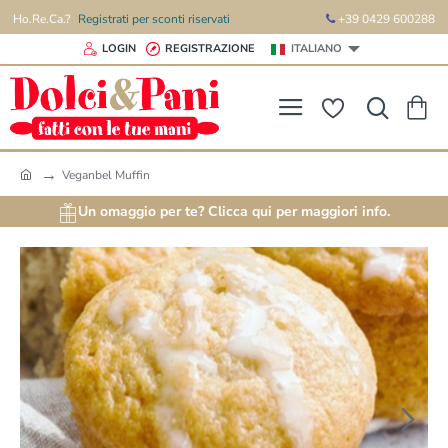
Ho.Re.Ca.?
Registrati per sconti riservati
+39 0429 600288
LOGIN
REGISTRAZIONE
ITALIANO
Veganbel Muffin
h
o
Un omaggio per te? Clicca qui per maggiori info.
m
e