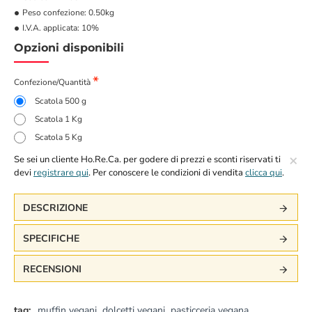
Peso confezione:
0.50kg
I.V.A. applicata:
10%
Opzioni disponibili
Confezione/Quantità
Scatola 500 g
Scatola 1 Kg
Scatola 5 Kg
×
Se sei un cliente Ho.Re.Ca. per godere di prezzi e sconti riservati ti
devi
registrare qui
. Per conoscere le condizioni di vendita
clicca qui
.
DESCRIZIONE
SPECIFICHE
RECENSIONI
tag:
muffin vegani
,
dolcetti vegani
,
pasticceria vegana