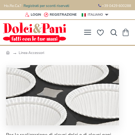
Ho.Re.Ca.?
Registrati per sconti riservati
+39 0429 600288
LOGIN
REGISTRAZIONE
ITALIANO
Linea Accessori
h
o
m
e