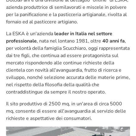
Dolci&Pani è una divisione al dettaglio "online" di ESKA,
azienda produttrice di semilavorati e miscele in polvere
per la panificazione e la pasticceria artigianale, rivolta al
fornaio ed al pasticcere artigiano.
La ESKA è un'azienda
leader in Italia nel settore
professionale
, nata nel lontano 1981, oltre
40 anni fa
,
per volontà della famiglia Scucchiaro, oggi rappresentata
dai tre figli, che continua ad essere protagonista sul
mercato rispondendo alle continue richieste della
clientela con novità all'avanguardia, frutto di ricerca e
sviluppo, nonché selezione accurata delle materie prime,
nel rispetto della filosofia della qualità che
contraddistingue da sempre il nostro operato.
Il sito produttivo di 2500 mq, in un'area di circa 5000
mq, consente di essere all'avanguardia al servizio delle
richieste e aspettative dei consumatori.