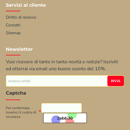
Servizi al cliente
Diritto di recesso
Contatti
Sitemap
Newsletter
Vuoi ricevere di tanto in tanto novità e notizie? Iscriviti
ed otterrai via email uno buono sconto del 10%.
Inserisci
INVIA
email
Captcha
Per confermare,
inserisci il codice di
sicurezza