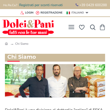
Registrati per sconti riservati
+39 0429 600288
Ho.Re.Ca.?
LOGIN
REGISTRAZIONE
ITALIANO
Chi Siamo
h
o
Chi Siamo
m
e