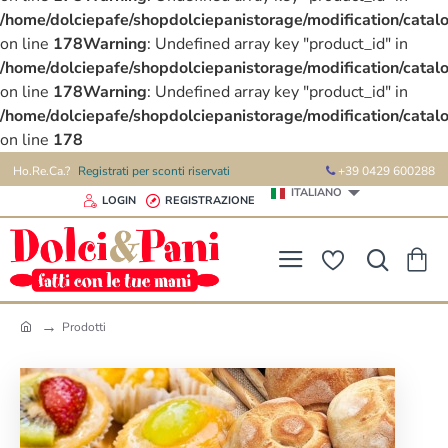
/home/dolciepafe/shopdolciepanistorage/modification/catalo
on line
178
Warning
: Undefined array key "product_id" in
/home/dolciepafe/shopdolciepanistorage/modification/catalo
on line
178
Warning
: Undefined array key "product_id" in
/home/dolciepafe/shopdolciepanistorage/modification/catalo
on line
178
Ho.Re.Ca.?
Registrati per sconti riservati
+39 0429 600288
ITALIANO
LOGIN
REGISTRAZIONE
Prodotti
h
o
m
e