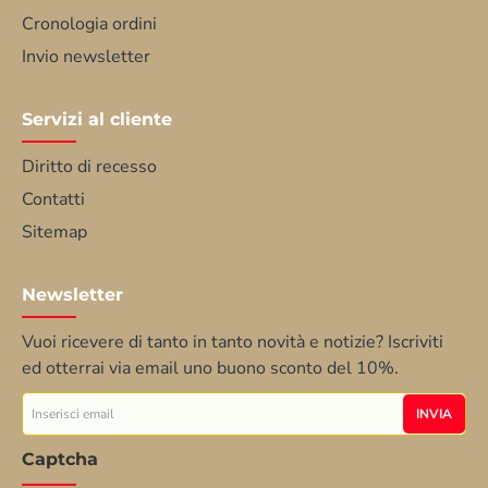
Cronologia ordini
Invio newsletter
Servizi al cliente
Diritto di recesso
Contatti
Sitemap
Newsletter
Vuoi ricevere di tanto in tanto novità e notizie? Iscriviti
ed otterrai via email uno buono sconto del 10%.
Inserisci
INVIA
email
Captcha