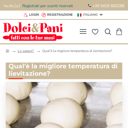
Registrati per sconti riservati
+39 0429 600288
Ho.Re.Ca.?
LOGIN
REGISTRAZIONE
ITALIANO
Lo sapevi?
Qual'è la migliore temperatura di lievitazione?
h
o
Qual'è la migliore temperatura di
m
e
lievitazione?