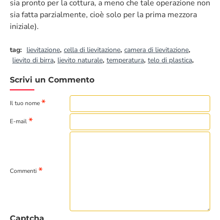
sia pronto per la cottura, a meno che tale operazione non
sia fatta parzialmente, cioè solo per la prima mezzora
iniziale).
tag:
lievitazione
,
cella di lievitazione
,
camera di lievitazione
,
lievito di birra
,
lievito naturale
,
temperatura
,
telo di plastica
,
Scrivi un Commento
Il tuo nome
E-mail
Commenti
Captcha