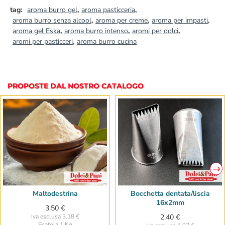
tag:
aroma burro gel
,
aroma pasticceria
,
aroma burro senza alcool
,
aroma per creme
,
aroma per impasti
,
aroma gel Eska
,
aroma burro intenso
,
aromi per dolci
,
aromi per pasticceri
,
aroma burro cucina
PROPOSTE DAL NOSTRO CATALOGO
Maltodestrina
Bocchetta dentata/liscia
16x2mm
3.50 €
Iva esclusa 3.18 €
2.40 €
Scatola 1 Kg