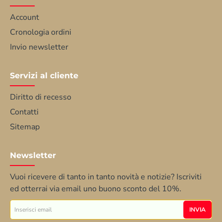
Account
Cronologia ordini
Invio newsletter
Servizi al cliente
Diritto di recesso
Contatti
Sitemap
Newsletter
Vuoi ricevere di tanto in tanto novità e notizie? Iscriviti
ed otterrai via email uno buono sconto del 10%.
Inserisci
INVIA
email