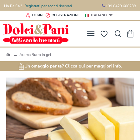
Ho.Re.Ca.?
Registrati per sconti riservati
+39 0429 600288
LOGIN
REGISTRAZIONE
ITALIANO
Aroma Burro in gel
h
o
Un omaggio per te? Clicca qui per maggiori info.
m
e