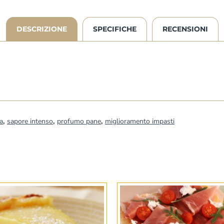
DESCRIZIONE
SPECIFICHE
RECENSIONI
a
,
sapore intenso
,
profumo pane
,
miglioramento impasti