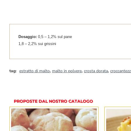
Dosaggio:
0,5 – 1,2% sul pane
1,8 – 2,2% sui grissini
tag:
estratto di malto
,
malto in polvere
,
crosta dorata
,
croccantezz
PROPOSTE DAL NOSTRO CATALOGO