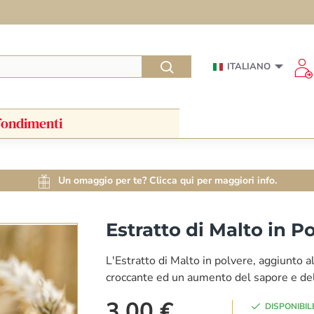
ITALIANO
ondimenti
Un omaggio per te? Clicca qui per maggiori info.
Estratto di Malto in P
L'Estratto di Malto in polvere, aggiunto 
croccante ed un aumento del sapore e de
3.00 €
DISPONIBIL