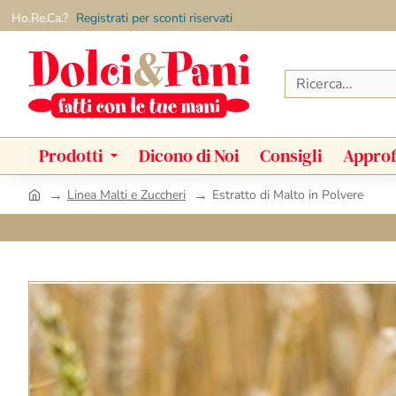
Ho.Re.Ca.?
Registrati per sconti riservati
Ricerca...
Prodotti
Dicono di Noi
Consigli
Approf
Linea Malti e Zuccheri
Estratto di Malto in Polvere
h
o
m
e