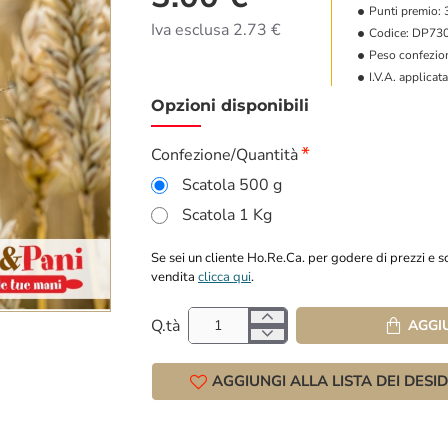
Punti premio:
Iva esclusa 2.73 €
Codice:
DP73
Peso confezio
I.V.A. applicata
Opzioni disponibili
Confezione/Quantità
Scatola 500 g
Scatola 1 Kg
Se sei un cliente Ho.Re.Ca. per godere di prezzi e sc
vendita
clicca qui
.
Q.tà
AGGI
AGGIUNGI ALLA LISTA DEI DESID