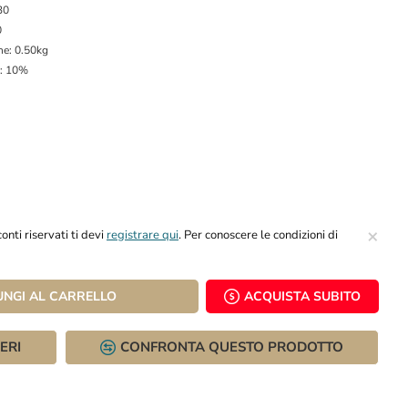
30
0
ne:
0.50kg
:
10%
×
onti riservati ti devi
registrare qui
. Per conoscere le condizioni di
UNGI AL CARRELLO
ACQUISTA SUBITO
ERI
CONFRONTA QUESTO PRODOTTO