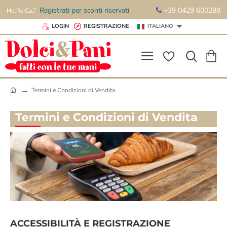
Registrati per sconti riservati
+39 0429 600288
Ho.Re.Ca.?
LOGIN
REGISTRAZIONE
ITALIANO
Termini e Condizioni di Vendita
h
o
Termini e Condizioni di Vendita
m
e
ACCESSIBILITÀ E REGISTRAZIONE