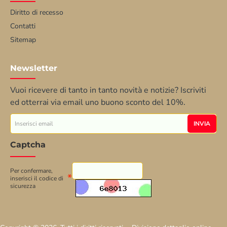
Diritto di recesso
Contatti
Sitemap
Newsletter
Vuoi ricevere di tanto in tanto novità e notizie? Iscriviti
ed otterrai via email uno buono sconto del 10%.
Inserisci
INVIA
email
Captcha
Per confermare,
inserisci il codice di
sicurezza