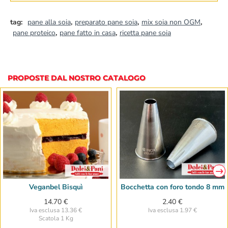
tag:
pane alla soia
,
preparato pane soia
,
mix soia non OGM
,
pane proteico
,
pane fatto in casa
,
ricetta pane soia
PROPOSTE DAL NOSTRO CATALOGO
Veganbel Bisquì
Bocchetta con foro tondo 8 mm
14.70 €
2.40 €
Iva esclusa 13.36 €
Iva esclusa 1.97 €
Scatola 1 Kg