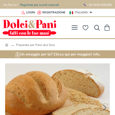
Ho.Re.Ca.?
Registrati per sconti riservati
+39 0429 600288
LOGIN
REGISTRAZIONE
ITALIANO
Preparato per Pane alla Soia
h
o
Un omaggio per te? Clicca qui per maggiori info.
m
e