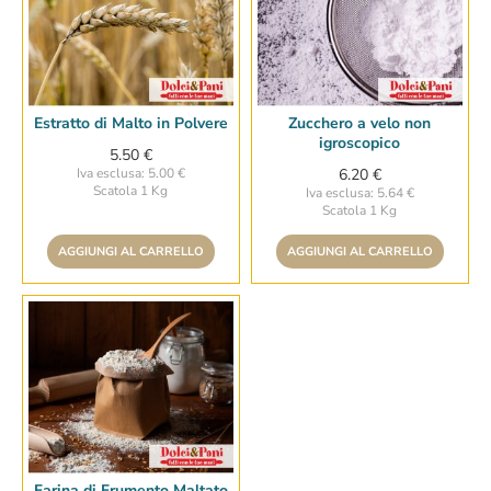
Estratto di Malto in Polvere
Zucchero a velo non
igroscopico
5.50 €
Iva esclusa: 5.00 €
6.20 €
Scatola 1 Kg
Iva esclusa: 5.64 €
Scatola 1 Kg
AGGIUNGI AL CARRELLO
AGGIUNGI AL CARRELLO
Farina di Frumento Maltato