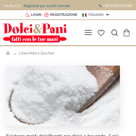
Ho.Re.Ca.?
Registrati per sconti riservati
+39 0429 600288
LOGIN
REGISTRAZIONE
ITALIANO
Linea Malti e Zuccheri
h
o
m
e