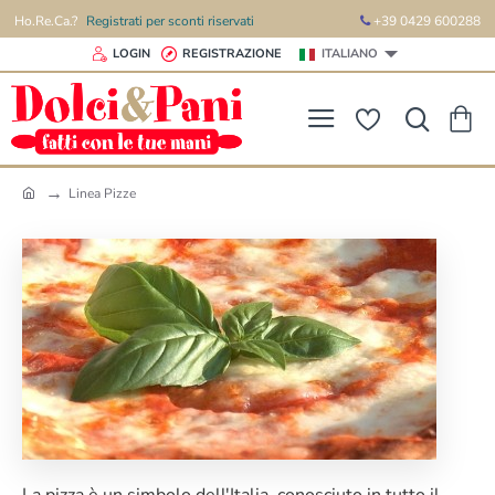
Ho.Re.Ca.?
Registrati per sconti riservati
+39 0429 600288
LOGIN
REGISTRAZIONE
ITALIANO
Linea Pizze
h
o
m
e