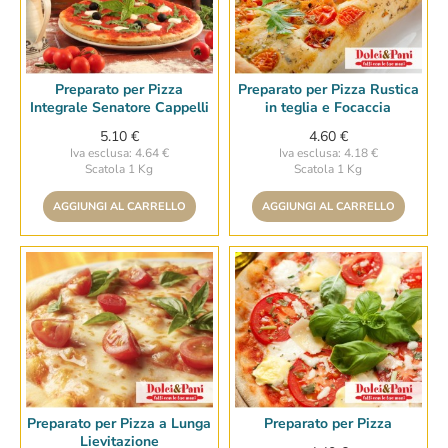
Preparato per Pizza
Preparato per Pizza Rustica
Integrale Senatore Cappelli
in teglia e Focaccia
5.10 €
4.60 €
Iva esclusa: 4.64 €
Iva esclusa: 4.18 €
Scatola 1 Kg
Scatola 1 Kg
AGGIUNGI AL CARRELLO
AGGIUNGI AL CARRELLO
Preparato per Pizza a Lunga
Preparato per Pizza
Lievitazione