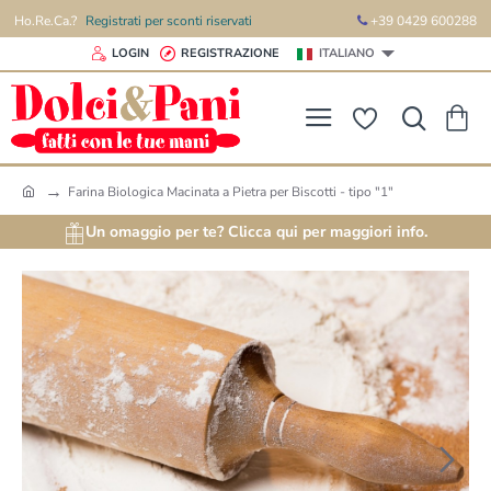
Ho.Re.Ca.?
Registrati per sconti riservati
+39 0429 600288
LOGIN
REGISTRAZIONE
ITALIANO
Farina Biologica Macinata a Pietra per Biscotti - tipo "1"
h
o
Un omaggio per te? Clicca qui per maggiori info.
m
e