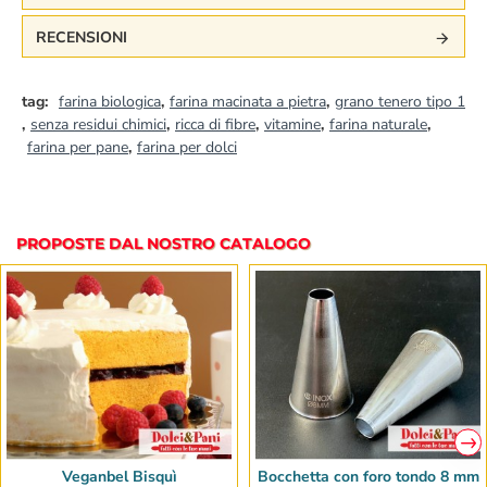
RECENSIONI
tag:
farina biologica
,
farina macinata a pietra
,
grano tenero tipo 1
,
senza residui chimici
,
ricca di fibre
,
vitamine
,
farina naturale
,
farina per pane
,
farina per dolci
PROPOSTE DAL NOSTRO CATALOGO
Veganbel Bisquì
Bocchetta con foro tondo 8 mm