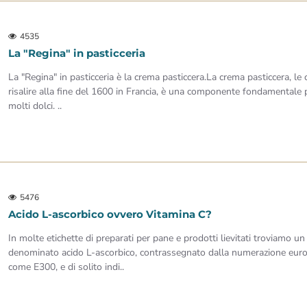
4535
La "Regina" in pasticceria
La "Regina" in pasticceria è la crema pasticcera.La crema pasticcera, le
risalire alla fine del 1600 in Francia, è una componente fondamentale 
molti dolci. ..
5476
Acido L-ascorbico ovvero Vitamina C?
In molte etichette di preparati per pane e prodotti lievitati troviamo un
denominato acido L-ascorbico, contrassegnato dalla numerazione europ
come E300, e di solito indi..