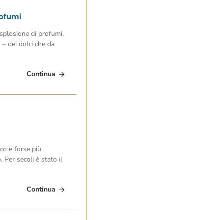
rofumi
esplosione di profumi,
o – dei dolci che da
Continua
ico e forse più
 Per secoli è stato il
Continua