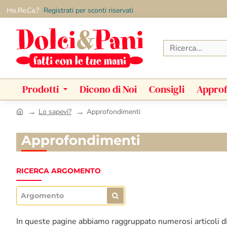
Ho.Re.Ca.?
Registrati per sconti riservati
Ricerca...
Prodotti
Dicono di Noi
Consigli
Approf
Lo sapevi?
Approfondimenti
h
o
Approfondimenti
m
e
RICERCA ARGOMENTO
In queste pagine abbiamo raggruppato numerosi articoli di 