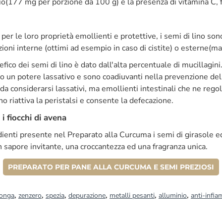
cio(177 mg per porzione da 100 g) e la presenza di vitamina C, f
er le loro proprietà emollienti e protettive, i semi di lino son
ni interne (ottimi ad esempio in caso di cistite) o esterne(mal
efico dei semi di lino è dato dall'alta percentuale di mucillagin
o un potere lassativo e sono coadiuvanti nella prevenzione del
da considerarsi lassativi, ma emollienti intestinali che ne regol
o riattiva la peristalsi e consente la defecazione.
 i fiocchi di avena
ienti presente nel Preparato alla Curcuma i semi di girasole ed
 sapore invitante, una croccantezza ed una fragranza unica.
PREPARATO PER PANE ALLA CURCUMA E SEMI PREZIOSI
longa
,
zenzero
,
spezia
,
depurazione
,
metalli pesanti
,
alluminio
,
anti-infi