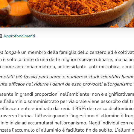
Approfondimenti
a longa
è un membro della famiglia dello zenzero ed è coltivat
n è solo la fonte di una delle migliori spezie culinarie, ma ha 
i come anti-infiammatoria, antiossidante, anti-microbica, e mol
metalli più tossici per l’uomo e numerosi studi scientifici hann
 efficace nel ridurre i danni da esso provocati all’organismo
esente in grandi proporzioni nell’ambiente, non è significativa
ll’alluminio somministrato per via orale viene assorbito dal tr
è efficacemente eliminato dai reni. Il 95% del carico di allumini
traverso l’urina. Tuttavia quando l’ingestione di allumino è frequ
nio inizia ad accumularsi nell’organismo. Negli individui con re
zata l’accumulo di alluminio è facilitato fin da subito. L’allumin