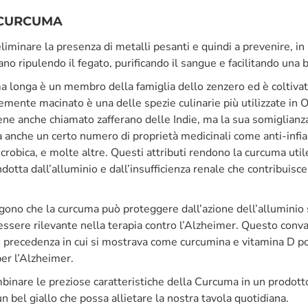
 CURCUMA
iminare la presenza di metalli pesanti e quindi a prevenire, in
no ripulendo il fegato, purificando il sangue e facilitando una
longa è un membro della famiglia dello zenzero ed è coltivat
nemente macinato è una delle spezie culinarie più utilizzate in O
ene anche chiamato zafferano delle Indie, ma la sua somiglianza
 anche un certo numero di proprietà medicinali come anti-infi
crobica, e molte altre. Questi attributi rendono la curcuma uti
dotta dall’alluminio e dall’insufficienza renale che contribuisce 
ngono che la curcuma può proteggere dall’azione dell’alluminio 
ssere rilevante nella terapia contro l’Alzheimer. Questo conval
n precedenza in cui si mostrava come curcumina e vitamina D 
per l’Alzheimer.
binare le preziose caratteristiche della Curcuma in un prodot
un bel giallo che possa allietare la nostra tavola quotidiana.