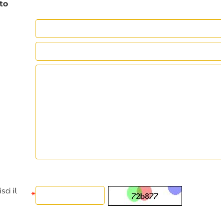
to
sci il