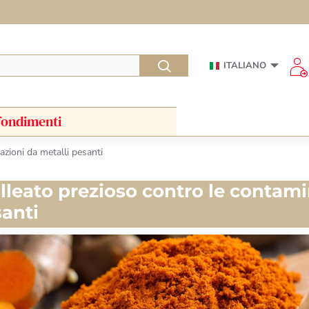
ITALIANO
ondimenti
zioni da metalli pesanti
leato prezioso contro le contami
santi