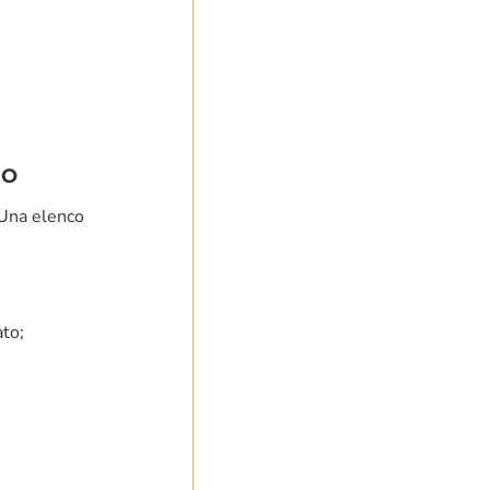
IO
 Una elenco
ato;