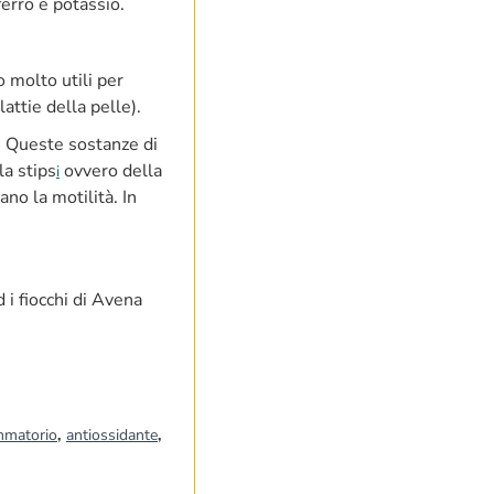
erro e potassio.
o molto utili per
attie della pelle).
i. Queste sostanze di
la stips
ovvero della
i
ano la motilità. In
 i fiocchi di Avena
ammatorio
,
antiossidante
,