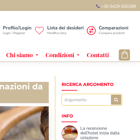
+39 0429 600288
Profilo/Login
Lista dei desideri
Comparazioni
Login / Register
Modifica lista
Compara prodotti
Chi siamo
Condizioni
Contatti
nazioni da
RICERCA ARGOMENTO
INFO
La recensione
dell’hotel inizia dalla
colazione