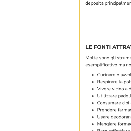
deposita principalme
LE FONTI ATTRA
Molte sono gli strume
esemplificativo ma no
Cucinare o avvolg
Respirare la pol
Vivere vicino a d
Utilizzare padell
Consumare cibi e
Prendere farmaci
Usare deodorant
Mangiare formag
Bere caffettiera.