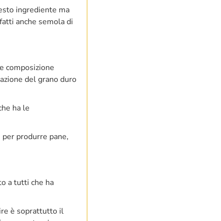
uesto ingrediente ma
nfatti anche semola di
are composizione
inazione del grano duro
che ha le
e per produrre pane,
o a tutti che ha
re è soprattutto il