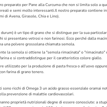
tro preparato per Pane alla Curcuma che non si limita solo a q
ereali e semi molto interessanti.
Il nostro preparato contiene i
mi di Avena, Girasole, Chia e Lino).
m durum) è un tipo di grano che si distingue per la sua particol
cchi si presentano vetrosi e non farinosi. Ecco perché dalla mac
 ma una polvere grossolana chiamata semola.
te la semola si ottiene la "semola rimacinata" o "rimacinato" 
farina e si contraddistingue per il caratteristico colore giallo.
re utilizzato per la produzione di pasta fresca o all'uovo oppur
con farina di grano tenero.
ti sono ricchi di Omega 3 un acido grasso essenziale oramai not
lla prevenzione di malattie cardiovascolari.
 hanno proprietà nutrizionali degne di essere conosciute: a stupi