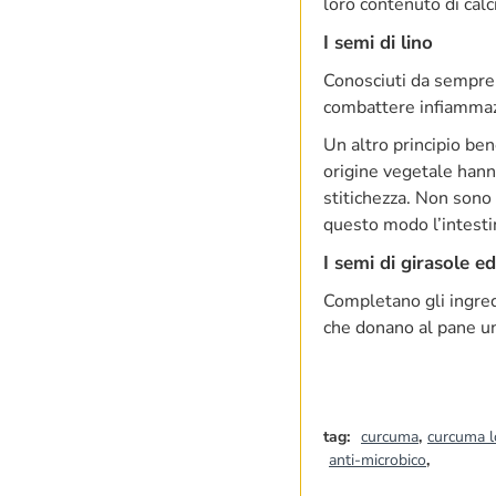
loro contenuto di cal
I semi di lino
Conosciuti da sempre p
combattere infiammazio
Un altro principio ben
origine vegetale hann
stitichezza. Non sono 
questo modo l’intestin
I semi di girasole ed
Completano gli ingred
che donano al pane un
tag:
curcuma
,
curcuma 
anti-microbico
,