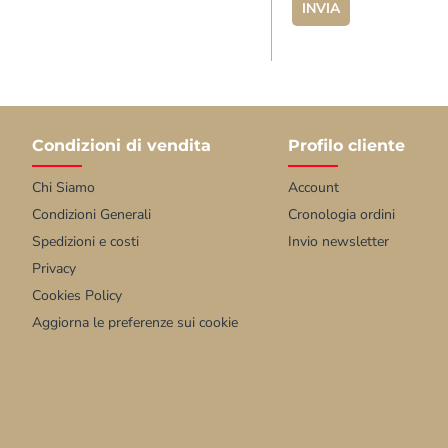
INVIA
Condizioni di vendita
Profilo cliente
Chi Siamo
Account
Condizioni Generali
Cronologia ordini
Spedizioni e costi
Invio newsletter
Privacy
Cookies Policy
Aggiorna le preferenze sui cookie