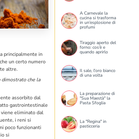
A Carnevale la
cucina si trasforma
in un’esplosione di
profumi
Tiraggio aperto del
forno: cos’è e
quando aprirlo
a principalmente in
anche un certo numero
te altre.
Il sale, l'oro bianco
di una volta
o dimostrato che la
La preparazione di
mente assorbito dal
"Sua Maestà" la
Pasta Sfoglia
atto gastrointestinale
o viene eliminato dal
ente, i reni si
La "Regina" in
pasticceria
ni poco funzionanti
io si