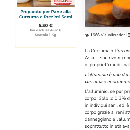
Preparato per Pane alla
Curcuma e Preziosi Semi
5.30 €
Iva esclusa 4.82 €
1668 Visualizzazioni
Scatola 1 Kg
La Curcuma o
Curcum
Asia. Il suo rizoma no
di proprietà medicinal
L’alluminio è uno dei 
curcuma è enormemente
L’alluminio, se pur pr
corpo. Solo lo 0,3% de
in individui sani, ed 
corpo grazie ai reni at
danneggiano e l’allumi
soprattutto in età avan