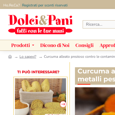
Ho.Re.Ca.?
Registrati per sconti riservati
Ricerca...
Prodotti
Dicono di Noi
Consigli
Approf
Lo sapevi?
Curcuma alleato prezioso contro le contamina
h
o
Curcuma al
m
TI PUÒ INTERESSARE?
e
metalli pe