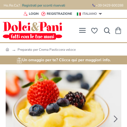
Ho.Re.Ca.?
Registrati per sconti riservati
+39 0429 600288
LOGIN
REGISTRAZIONE
ITALIANO
Preparato per Crema Pasticcera veloce
h
o
Un omaggio per te? Clicca qui per maggiori info.
m
e