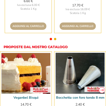
6.60 €
Iva esclusa 6.00 €
17.70 €
Scatola 1 Kg
Iva esclusa 16.09 €
Scatola 1 Kg
AGGIUNGI AL CARRELLO
AGGIUNGI AL CARRELLO
PROPOSTE DAL NOSTRO CATALOGO
Veganbel Bisquì
Bocchetta con foro tondo 8 mm
14.70 €
2.40 €