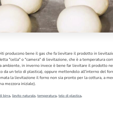
viti producono bene il gas che fa lievitare il prodotto in lievitaz
detta "cella" o "camera" di lievitazione, che è a temperatura con
 ambiente, in inverno invece è bene far lievitare il prodotto ne
o da un telo di plastica), oppure mettendolo all'interno del for
mata la lievitazione il forno non sia pronto per la cottura, a me
ma mezzora iniziale).
di birra
,
lievito naturale
,
temperatura
,
telo di plastica
,