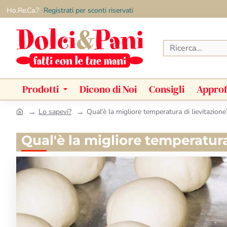
Ho.Re.Ca.?
Registrati per sconti riservati
Ricerca...
Prodotti
Dicono di Noi
Consigli
Approf
Lo sapevi?
Qual'è la migliore temperatura di lievitazione
h
o
Qual'è la migliore temperatura
m
e