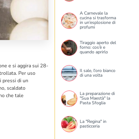
A Carnevale la
cucina si trasforma
in un’esplosione di
profumi
Tiraggio aperto del
forno: cos’è e
quando aprirlo
ione e si aggira sui 28-
Il sale, l'oro bianco
trollata. Per uso
di una volta
i pressi di un
no, scaldato
La preparazione di
no che tale
"Sua Maestà" la
Pasta Sfoglia
La "Regina" in
pasticceria