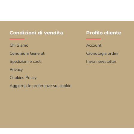
Condizioni di vendita
Profilo cliente
Chi Siamo
Account
Condizioni Generali
Cronologia ordini
Spedizioni e costi
Invio newsletter
Privacy
Cookies Policy
Aggiorna le preferenze sui cookie