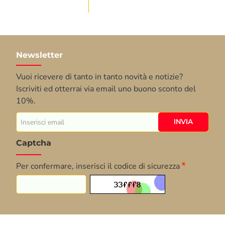
Newsletter
Vuoi ricevere di tanto in tanto novità e notizie?
Iscriviti ed otterrai via email uno buono sconto del
10%.
Inserisci
INVIA
email
Captcha
Per confermare, inserisci il codice di sicurezza