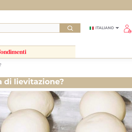
ITALIANO
ondimenti
?
 di lievitazione?